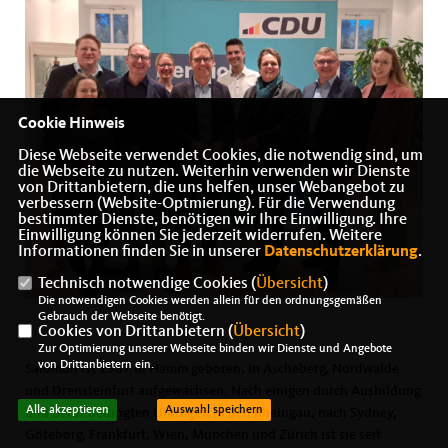
Cookie Hinweis
Diese Webseite verwendet Cookies, die notwendig sind, um
die Webseite zu nutzen. Weiterhin verwenden wir Dienste
von Drittanbietern, die uns helfen, unser Webangebot zu
verbessern (Website-Optmierung). Für die Verwendung
bestimmter Dienste, benötigen wir Ihre Einwilligung. Ihre
Einwilligung können Sie jederzeit widerrufen. Weitere
Informationen finden Sie in unserer
Datenschutzerklärung
.
Technisch notwendige Cookies (
Übersicht
)
Die notwendigen Cookies werden allein für den ordnungsgemäßen
Gebrauch der Webseite benötigt.
Cookies von Drittanbietern (
Übersicht
)
Zur Optimierung unserer Webseite binden wir Dienste und Angebote
von Drittanbietern ein.
Salomon ist 1987 in Hamm geboren, in Ascheberg, Nordwalde
und Drensteinfurt aufgewachsen. Nach einigen durch Ausbildung
Alle akzeptieren
Auswahl speichern
und Beruf bedingten Umzügen in den Rheingau, nach Sydney,
Göteborg, Frankfurt, Wien, München und Zürich ist sie seit