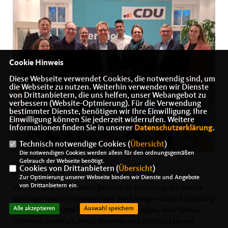
Cookie Hinweis
Diese Webseite verwendet Cookies, die notwendig sind, um
die Webseite zu nutzen. Weiterhin verwenden wir Dienste
von Drittanbietern, die uns helfen, unser Webangebot zu
verbessern (Website-Optmierung). Für die Verwendung
bestimmter Dienste, benötigen wir Ihre Einwilligung. Ihre
Einwilligung können Sie jederzeit widerrufen. Weitere
Informationen finden Sie in unserer
Datenschutzerklärung
.
Technisch notwendige Cookies (
Übersicht
)
Die notwendigen Cookies werden allein für den ordnungsgemäßen
Gebrauch der Webseite benötigt.
Cookies von Drittanbietern (
Übersicht
)
Zur Optimierung unserer Webseite binden wir Dienste und Angebote
von Drittanbietern ein.
Salomon ist 1987 in Hamm geboren, in Ascheberg, Nordwalde
und Drensteinfurt aufgewachsen. Nach einigen durch Ausbildung
Alle akzeptieren
Auswahl speichern
und Beruf bedingten Umzügen in den Rheingau, nach Sydney,
Göteborg, Frankfurt, Wien, München und Zürich ist sie seit