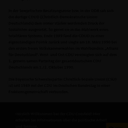
In der Sowjetischen Besatzungszone bzw. in der DDR sah sich
die dortige CDUD (Christlich-Demokratische Union
Deutschlands) dem immer stärker werdenden Druck der
Sozialisten ausgesetzt. So geriet sie in das Mahlwerk eines
totalitären Systems. Ende 1989 fand die CDUD zu einer
eigenständigen Politik zurück und siegte am 18. März 1990 bei
den ersten freien Volkskammerwahlen im Wahlbündnis „Allianz
für Deutschland“. West- und Ost-CDU vereinigten sich auf dem
1. gemein-samen Parteitag der gesamtdeutschen CDU
Deutschlands am 1./2. Oktober 1990.
Die bayerische Schwesterpartei Christlich-Soziale Union (CSU)
ist seit 1949 mit der CDU im Deutschen Bundestag in einer
Fraktionsgemeinschaft verbunden.
Herzlich Willkommen bei der CDU Coesfeld! Hier
erhalten Sie Informationen über die politische Arbeit
und Termine.