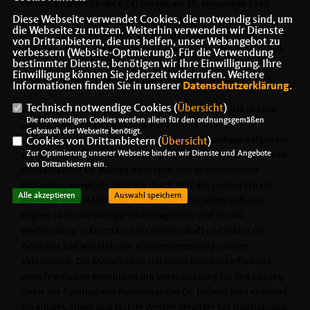
Coesfeld hatte sich die CDU bereits am 25. November 1945
Diese Webseite verwendet Cookies, die notwendig sind, um
gegründet. Im Altkreis Lüdinghausen gab es anfangs zwei
die Webseite zu nutzen. Weiterhin verwenden wir Dienste
unterschiedliche Gruppen, die sich erst zusammenfinden
von Drittanbietern, die uns helfen, unser Webangebot zu
mussten, so dass die eigentliche Gründung der Kreispartei dort
verbessern (Website-Optmierung). Für die Verwendung
bestimmter Dienste, benötigen wir Ihre Einwilligung. Ihre
am 23. Januar 1946 stattgefunden hat. Der Gründungstermin
Einwilligung können Sie jederzeit widerrufen. Weitere
des Kreisverbandes Münster-Land war am 15. Oktober 1945.
Informationen finden Sie in unserer
Datenschutzerklärung
.
Technisch notwendige Cookies (
Übersicht
)
Ziel der CDU war es, alle christlich orientierten Kräfte in einer
Die notwendigen Cookies werden allein für den ordnungsgemäßen
Union“ zu sammeln. Das staatliche Leben sollte auf
Gebrauch der Webseite benötigt.
christlicher, demokratischer und föderaler Grundlage aufgebaut
Cookies von Drittanbietern (
Übersicht
)
Zur Optimierung unserer Webseite binden wir Dienste und Angebote
werden. Erster und unsere Partei prägender Vorsitzender wurde
von Drittanbietern ein.
Bundeskanzler Dr. Konrad Adenauer. Von entscheidender
Bedeutung wurde ab 1948 die durch Prof. Dr. Ludwig Erhard
Alle akzeptieren
Auswahl speichern
geprägte Soziale Marktwirtschaft. Die CDU setzte sich von
Beginn an für die europäische Integration und für die
Westbindung in Europäischer Gemeinschaft und NATO ein.
Zentrales Ziel war stets die Wiedervereinigung unseres
Vaterlandes. Die Menschen in Ostdeutschland schafften mit
einer friedlichen Revolution die Voraussetzung für ihre Lösung.
Unter der Führung von Bundeskanzler Dr. Helmut Kohl entstand
ein einiges, freies und fest im Westen veranker-tes Deutschland.