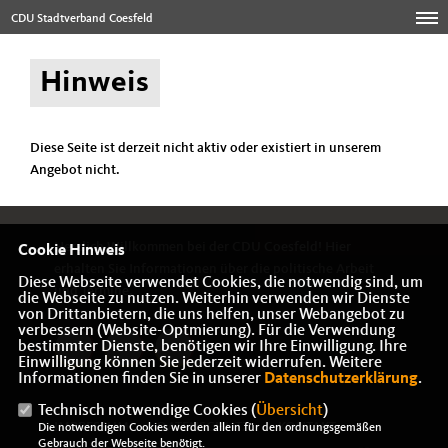
CDU Stadtverband Coesfeld
Hinweis
Diese Seite ist derzeit nicht aktiv oder existiert in unserem
Angebot nicht.
Herzlich Willkommen bei der CDU Coesfeld! Hier
Cookie Hinweis
erhalten Sie Informationen über die politische Arbeit
Diese Webseite verwendet Cookies, die notwendig sind, um
und Termine.
die Webseite zu nutzen. Weiterhin verwenden wir Dienste
von Drittanbietern, die uns helfen, unser Webangebot zu
verbessern (Website-Optmierung). Für die Verwendung
bestimmter Dienste, benötigen wir Ihre Einwilligung. Ihre
Einwilligung können Sie jederzeit widerrufen. Weitere
Informationen finden Sie in unserer
Datenschutzerklärung
.
Technisch notwendige Cookies (
Übersicht
)
IMPRESSUM
DATENSCHUTZ
KONTAKT
Die notwendigen Cookies werden allein für den ordnungsgemäßen
Gebrauch der Webseite benötigt.