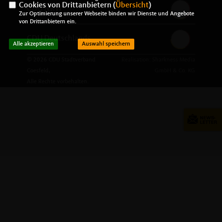
Cookies von Drittanbietern (
Übersicht
)
CDU NRW
Zur Optimierung unserer Webseite binden wir Dienste und Angebote
von Drittanbietern ein.
CDU Deutschlands
Alle akzeptieren
Auswahl speichern
© 2026 CDU Stadtverband
Realisation: Sharkness Media
Coesfeld,
GmbH & Co. KG
Alle Rechte vorbehalten.