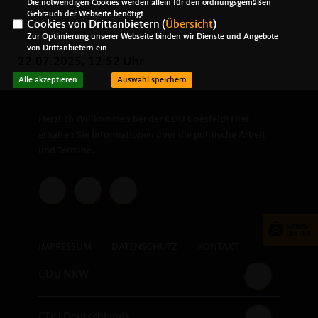
Die notwendigen Cookies werden allein für den ordnungsgemäßen
Gebrauch der Webseite benötigt.
Cookies von Drittanbietern (
Übersicht
)
Zur Optimierung unserer Webseite binden wir Dienste und Angebote
von Drittanbietern ein.
22.07.2025, 12:52 Uhr
Alle akzeptieren
Auswahl speichern
Herzlich Willkommen bei der CDU Coesfeld! Hier
erhalten Sie Informationen über die politische Arbeit
und Termine.
IMPRESSUM
DATENSCHUTZ
KONTAKT
CDU NRW
CDU Deutschlands