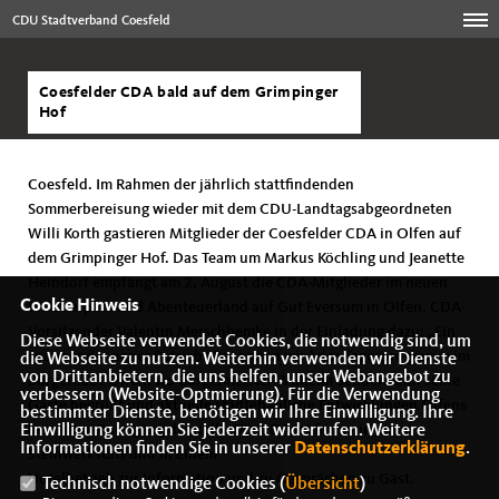
CDU Stadtverband Coesfeld
Coesfelder CDA bald auf dem Grimpinger
Hof
Coesfeld. Im Rahmen der jährlich stattfindenden
Sommerbereisung wieder mit dem CDU-Landtagsabgeordneten
Willi Korth gastieren Mitglieder der Coesfelder CDA in Olfen auf
dem Grimpinger Hof. Das Team um Markus Köchling und Jeanette
Heindorf empfängt am 2. August die CDA-Mitglieder im neuen
Cookie Hinweis
Wildtierpark und Abenteuerland auf Gut Eversum in Olfen. CDA-
Vorsitzender Valentin Merschhemke in der Einladung dazu: „Ein
Diese Webseite verwendet Cookies, die notwendig sind, um
spannender neuer Betrieb“ Begonnen wird das Tagesprogramm im
die Webseite zu nutzen. Weiterhin verwenden wir Dienste
von Drittanbietern, die uns helfen, unser Webangebot zu
Bürgerhaus Olfen, wo Bürgermeister Wilhelm Sendermann seine
verbessern (Website-Optmierung). Für die Verwendung
Gäste begrüßt und aktuelle städtebauliche Entwicklungen Olfens
bestimmter Dienste, benötigen wir Ihre Einwilligung. Ihre
bei einem Rundgang darstellt. Die CDA ist ferner in einer
Einwilligung können Sie jederzeit widerrufen. Weitere
Informationen finden Sie in unserer
Datenschutzerklärung
.
Steinwerkstatt und in einem
Hotelbetrieb zur Information und zu Gesprächen zu Gast.
Technisch notwendige Cookies (
Übersicht
)