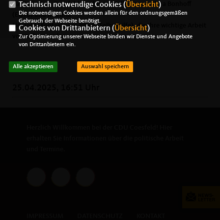
Paritätischen Coesfeld, und ihren Kolleginnen Alina Bonhoff
Technisch notwendige Cookies (
Übersicht
)
Die notwendigen Cookies werden allein für den ordnungsgemäßen
(EUTB) und Martina
Gebrauch der Webseite benötigt.
Nötzold (Kontaktbüro Pflege-Selbsthilfe), die ihre wichtige Arbeit
Cookies von Drittanbietern (
Übersicht
)
vorstellen werden.
Zur Optimierung unserer Webseite binden wir Dienste und Angebote
von Drittanbietern ein.
Alle akzeptieren
Auswahl speichern
25.04.2025, 16:51 Uhr
Herzlich Willkommen bei der CDU Coesfeld! Hier
erhalten Sie Informationen über die politische Arbeit
und Termine.
IMPRESSUM
DATENSCHUTZ
KONTAKT