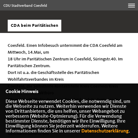
CDU Stadtverband Coesfeld
CDA beim Paritätischen
Coesfeld. Einen Infobesuch unternimmt die CDA Coesfeld am
Mittwoch, 14.Mai, um
18 Uhr im Paritätischen Zentrum in Coesfeld, Süringstr.40. Im
Paritätischen Zentrum.
Dort ist u.a. die Geschäftsstelle des Paritätischen
Wohlfahrtsverbandes im Kreis
Coesfeld, die Selbsthilfe-Kontaktstelle Kreis Coesfeld/Kreis
Cookie Hinweis
Borken, das Kontaktbüro
Pflegeselbsthilfe für den Kreis Coesfeld und die Ergänzende
Diese Webseite verwendet Cookies, die notwendig sind, um
die Webseite zu nutzen. Weiterhin verwenden wir Dienste
Unabhängige
von Drittanbietern, die uns helfen, unser Webangebot zu
Teilhaberberatung (EUTB) beheimatet. Die Coesfelder CDU-
verbessern (Website-Optmierung). Für die Verwendung
Sozialausschüsse
bestimmter Dienste, benötigen wir Ihre Einwilligung. Ihre
Einwilligung können Sie jederzeit widerrufen. Weitere
freuen sich auf ein Gespräch mit Julia Gakstatter,
Informationen finden Sie in unserer
Datenschutzerklärung
.
Geschäftsführerin des