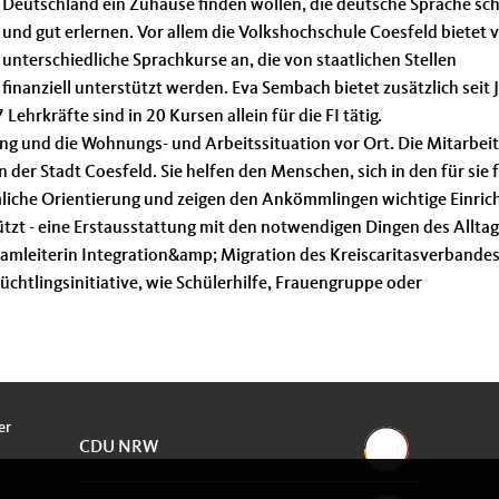
Deutschland ein Zuhause finden wollen, die deutsche Sprache sch
und gut erlernen. Vor allem die Volkshochschule Coesfeld bietet v
unterschiedliche Sprachkurse an, die von staatlichen Stellen
finanziell unterstützt werden. Eva Sembach bietet zusätzlich seit 
hrkräfte sind in 20 Kursen allein für die FI tätig.
ung und die Wohnungs- und Arbeitssituation vor Ort. Die Mitarbe
n der Stadt Coesfeld. Sie helfen den Menschen, sich in den für sie
umliche Orientierung und zeigen den Ankömmlingen wichtige Einri
ützt - eine Erstausstattung mit den notwendigen Dingen des Alltag
amleiterin Integration&amp; Migration des Kreiscaritasverbandes,
chtlingsinitiative, wie Schülerhilfe, Frauengruppe oder
er
CDU NRW