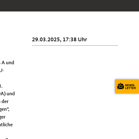
29.03.2025, 17:38 Uhr
s A und
U-
t.
DA) und
h der
gen“,
ger
tliche