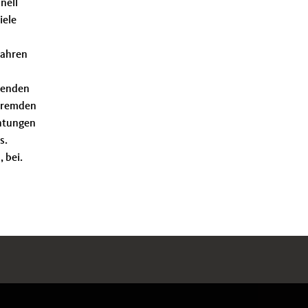
nell
iele
Jahren
itenden
 fremden
chtungen
s.
 bei.