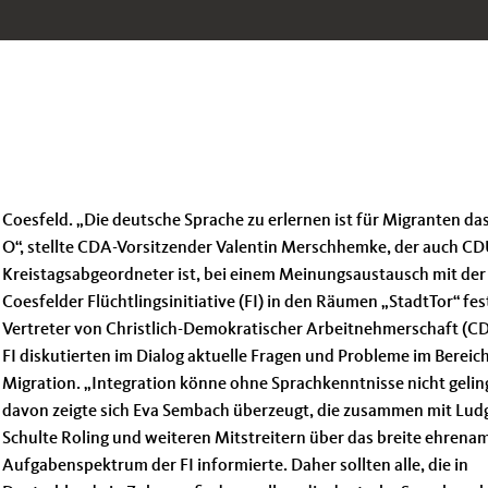
Coesfeld. „Die deutsche Sprache zu erlernen ist für Migranten da
O“, stellte CDA-Vorsitzender Valentin Merschhemke, der auch CD
Kreistagsabgeordneter ist, bei einem Meinungsaustausch mit der
Coesfelder Flüchtlingsinitiative (FI) in den Räumen „StadtTor“ fes
Vertreter von Christlich-Demokratischer Arbeitnehmerschaft (C
FI diskutierten im Dialog aktuelle Fragen und Probleme im Bereic
Migration. „Integration könne ohne Sprachkenntnisse nicht gelin
davon zeigte sich Eva Sembach überzeugt, die zusammen mit Lud
Schulte Roling und weiteren Mitstreitern über das breite ehrenam
Aufgabenspektrum der FI informierte. Daher sollten alle, die in