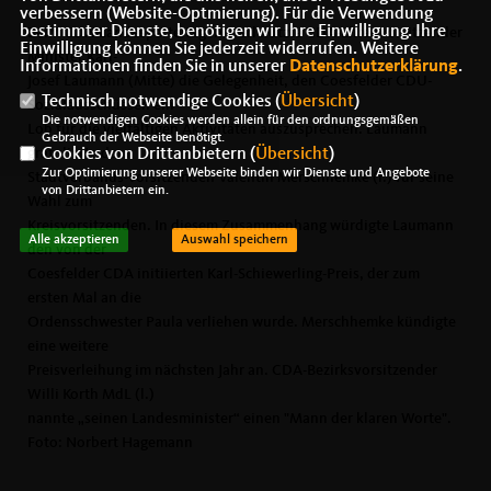
verbessern (Website-Optmierung). Für die Verwendung
bestimmter Dienste, benötigen wir Ihre Einwilligung. Ihre
Beim CDA-Landesparteitag in Werl nutzte CDA-Ehrenvorsitzender
Einwilligung können Sie jederzeit widerrufen. Weitere
Minister Karl-
Informationen finden Sie in unserer
Datenschutzerklärung
.
Josef Laumann (Mitte) die Gelegenheit, den Coesfelder CDU-
Technisch notwendige Cookies (
Übersicht
)
Sozialausschüssen ein
Die notwendigen Cookies werden allein für den ordnungsgemäßen
Lob für die vielfältigen Aktivitäten auszusprechen. Laumann
Gebrauch der Webseite benötigt.
Cookies von Drittanbietern (
Übersicht
)
gratulierte dem
Zur Optimierung unserer Webseite binden wir Dienste und Angebote
Stadtverbands-Vorsitzenden Valentin Merschhemke (r.) für seine
von Drittanbietern ein.
Wahl zum
Kreisvorsitzenden. In diesem Zusammenhang würdigte Laumann
Alle akzeptieren
Auswahl speichern
den von der
Coesfelder CDA initiierten Karl-Schiewerling-Preis, der zum
ersten Mal an die
Ordensschwester Paula verliehen wurde. Merschhemke kündigte
eine weitere
Preisverleihung im nächsten Jahr an. CDA-Bezirksvorsitzender
Willi Korth MdL (l.)
nannte „seinen Landesminister“ einen "Mann der klaren Worte".
Foto: Norbert Hagemann