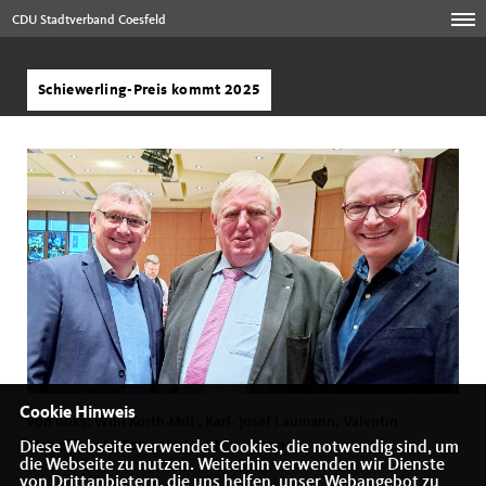
CDU Stadtverband Coesfeld
Schiewerling-Preis kommt 2025
Cookie Hinweis
von links: Willi Korth MdL, Karl- Josef Laumann, Valentin
Merschhemke Foto: Norbert Hagemann
Diese Webseite verwendet Cookies, die notwendig sind, um
die Webseite zu nutzen. Weiterhin verwenden wir Dienste
von Drittanbietern, die uns helfen, unser Webangebot zu