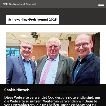
CDU Stadtverband Coesfeld
Schiewerling-Preis kommt 2025
Cookie Hinweis
von links: Willi Korth MdL, Karl- Josef Laumann, Valentin
Merschhemke Foto: Norbert Hagemann
Diese Webseite verwendet Cookies, die notwendig sind, um
die Webseite zu nutzen. Weiterhin verwenden wir Dienste
von Drittanbietern, die uns helfen, unser Webangebot zu