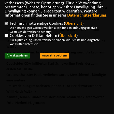
verbessern (Website-Optmierung). Für die Verwendung
bestimmter Dienste, benötigen wir Ihre Einwilligung. Ihre
Beim CDA-Landesparteitag in Werl nutzte CDA-Ehrenvorsitzender
Einwilligung können Sie jederzeit widerrufen. Weitere
Minister Karl-
Informationen finden Sie in unserer
Datenschutzerklärung
.
Josef Laumann (Mitte) die Gelegenheit, den Coesfelder CDU-
Technisch notwendige Cookies (
Übersicht
)
Sozialausschüssen ein
Die notwendigen Cookies werden allein für den ordnungsgemäßen
Lob für die vielfältigen Aktivitäten auszusprechen. Laumann
Gebrauch der Webseite benötigt.
Cookies von Drittanbietern (
Übersicht
)
gratulierte dem
Zur Optimierung unserer Webseite binden wir Dienste und Angebote
Stadtverbands-Vorsitzenden Valentin Merschhemke (r.) für seine
von Drittanbietern ein.
Wahl zum
Kreisvorsitzenden. In diesem Zusammenhang würdigte Laumann
Alle akzeptieren
Auswahl speichern
den von der
Coesfelder CDA initiierten Karl-Schiewerling-Preis, der zum
ersten Mal an die
Ordensschwester Paula verliehen wurde. Merschhemke kündigte
eine weitere
Preisverleihung im nächsten Jahr an. CDA-Bezirksvorsitzender
Willi Korth MdL (l.)
nannte „seinen Landesminister“ einen "Mann der klaren Worte".
Foto: Norbert Hagemann