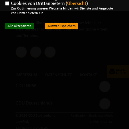
Cookies von Drittanbietern (
Übersicht
)
Zur Optimierung unserer Webseite binden wir Dienste und Angebote
von Drittanbietern ein.
Herzlich Willkommen bei der CDU Coesfeld! Hier
Alle akzeptieren
Auswahl speichern
erhalten Sie Informationen über die politische Arbeit
und Termine.
IMPRESSUM
DATENSCHUTZ
KONTAKT
CDU NRW
CDU Deutschlands
© 2026 CDU Stadtverband
Realisation: Sharkness Media
Coesfeld,
GmbH & Co. KG
Alle Rechte vorbehalten.