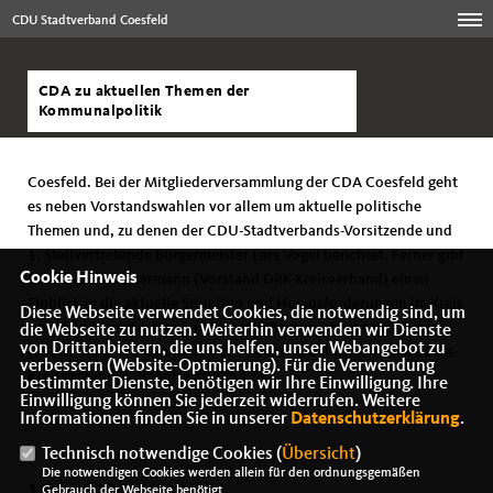
CDU Stadtverband Coesfeld
CDA zu aktuellen Themen der
Kommunalpolitik
Coesfeld. Bei der Mitgliederversammlung der CDA Coesfeld geht
es neben Vorstandswahlen vor allem um aktuelle politische
Themen und, zu denen der CDU-Stadtverbands-Vorsitzende und
1. Stellvertretende Bürgermeister Lars Vogel berichtet. Ferner gibt
Cookie Hinweis
Christoph Schlütermann (Vorstand DRK-Kreisverband) einen
Einblick in die aktuelle Situation und Herausforderungen im Kreis
Diese Webseite verwendet Cookies, die notwendig sind, um
Coesfeld (u. a. die Kita-Landschaft). Beginn ist am Mittwoch,
die Webseite zu nutzen. Weiterhin verwenden wir Dienste
von Drittanbietern, die uns helfen, unser Webangebot zu
(29.4.) um 18.30 Uhr in den den neuen Räumlichkeiten des DRK-
verbessern (Website-Optmierung). Für die Verwendung
Kreisverbandes, Bahnhofstraße 128.
bestimmter Dienste, benötigen wir Ihre Einwilligung. Ihre
Einwilligung können Sie jederzeit widerrufen. Weitere
Informationen finden Sie in unserer
Datenschutzerklärung
.
Technisch notwendige Cookies (
Übersicht
)
Die notwendigen Cookies werden allein für den ordnungsgemäßen
16.04.2026, 08:09 Uhr
Gebrauch der Webseite benötigt.