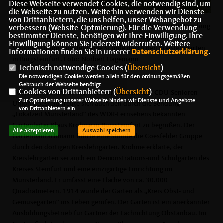
Diese Webseite verwendet Cookies, die notwendig sind, um
die Webseite zu nutzen. Weiterhin verwenden wir Dienste
von Drittanbietern, die uns helfen, unser Webangebot zu
Gartenbaudirektor Klaus Krohme (links), durch die WDR-Sendung
verbessern (Website-Optmierung). Für die Verwendung
bestimmter Dienste, benötigen wir Ihre Einwilligung. Ihre
Lokalzeit Münsterland“ bekannt, führte Mitglieder CDU-
Einwilligung können Sie jederzeit widerrufen. Weitere
Senioren Union Coesfeld eine Stunde durch den Kreislehrgarten
Informationen finden Sie in unserer
Datenschutzerklärung
.
in Burgsteinfurt. Foto: Norbert Hagemann
Technisch notwendige Cookies (
Übersicht
)
Die notwendigen Cookies werden allein für den ordnungsgemäßen
Gebrauch der Webseite benötigt.
Cookies von Drittanbietern (
Übersicht
)
Coesfeld. Richard Bolwerk als Vorsitzender der CDU-Senioren
Zur Optimierung unserer Webseite binden wir Dienste und Angebote
Union Coesfeld freute sich auch den durch die Sendung
von Drittanbietern ein.
Lokalzeit Münsterland“ des WDR-Fernsehens bekannten
Gartenleiter Klaus Krohme in Burgsteinfurt zu begrüßen. Der
Alle akzeptieren
Auswahl speichern
Gartenbaufachmann führte eine Stunde die Coesfelder Gruppe
durch den dortigen Kreislehrgarten. Krohme erklärte, der
Kreislehrgarten sei auch ein Demonstrations-und Schulgarten des
Kreises Steinfurt und eine einzigartige Einrichtung im
Münsterland. Er umfasst eine Fläche von ca. 30.000
Quadratmetern. 1914 wurde der Garten als „Kreis Obst- und
Gemüsegarten“ ins Leben gerufen. Der Garten ist ein anerkannter
Ausbildungsbetrieb für Gärtner der Fachrichtung Obstanbau. Im