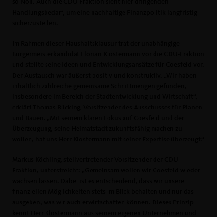
so Noll. Auch die CDU-Fraktion sieht hier dringenden
Handlungsbedarf, um eine nachhaltige Finanzpolitik langfristig
sicherzustellen.
Im Rahmen dieser Haushaltsklausur trat der unabhängige
Bürgermeisterkandidat Florian Klostermann vor die CDU-Fraktion
und stellte seine Ideen und Entwicklungsansätze für Coesfeld vor.
Der Austausch war äußerst positiv und konstruktiv. „Wir haben
inhaltlich zahlreiche gemeinsame Schnittmengen gefunden,
insbesondere im Bereich der Stadtentwicklung und Wirtschaft“,
erklärt Thomas Bücking, Vorsitzender des Ausschusses für Planen
und Bauen. „Mit seinem klaren Fokus auf Coesfeld und der
Überzeugung, seine Heimatstadt zukunftsfähig machen zu
wollen, hat uns Herr Klostermann mit seiner Expertise überzeugt.“
Markus Köchling, stellvertretender Vorsitzender der CDU-
Fraktion, unterstreicht: „Gemeinsam wollen wir Coesfeld wieder
wachsen lassen. Dabei ist es entscheidend, dass wir unsere
finanziellen Möglichkeiten stets im Blick behalten und nur das
ausgeben, was wir auch erwirtschaften können. Dieses Prinzip
kennt Herr Klostermann aus seinem eigenen Unternehmen und