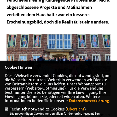
verschleiern eine grundlegende Problematik. Nicht
abgeschlossene Projekte und Maßnahmen
verleihen dem Haushalt zwar ein besseres
Erscheinungsbild, doch die Realität ist eine andere.
Cookie Hinweis
Diese Webseite verwendet Cookies, die notwendig sind, um
die Webseite zu nutzen. Weiterhin verwenden wir Dienste
von Drittanbietern, die uns helfen, unser Webangebot zu
verbessern (Website-Optmierung). Für die Verwendung
bestimmter Dienste, benötigen wir Ihre Einwilligung. Ihre
Einwilligung können Sie jederzeit widerrufen. Weitere
Informationen finden Sie in unserer
Datenschutzerklärung
.
Technisch notwendige Cookies (
Übersicht
)
Die notwendigen Cookies werden allein für den ordnungsgemäßen
Eine Verwaltung wird daran gemessen, was tatsächlich umgesetzt