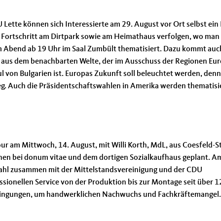
tte können sich Interessierte am 29. August vor Ort selbst ein 
Fortschritt am Dirtpark sowie am Heimathaus verfolgen, wo man 
em Abend ab 19 Uhr im Saal Zumbült thematisiert. Dazu kommt auc
 aus dem benachbarten Welte, der im Ausschuss der Regionen Eu
 von Bulgarien ist. Europas Zukunft soll beleuchtet werden, denn
g. Auch die Präsidentschaftswahlen in Amerika werden thematisie
ur am Mittwoch, 14. August, mit Willi Korth, MdL, aus Coesfeld-
suchen bei donum vitae und dem dortigen Sozialkaufhaus geplant. A
dahl zusammen mit der Mittelstandsvereinigung und der CDU
ssionellen Service von der Produktion bis zur Montage seit über 
bedingungen, um handwerklichen Nachwuchs und Fachkräftemangel