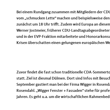
Bei einem Rundgang zusammen mit Mitgliedern der CDU Le
vom „schmucken Lette“ machen und beispielsweise den 
zunächst um 18 Uhr trifft. Zudem wird Europa an dies
Werner Jostmeier, früherer CDU-Landtagsabgeordneter
und in der EVP-Fraktion mitarbeitete und Honorarkonsul
Krisen überschatten einen gelungenen europäischen We
Zuvor findet die fast schon traditionelle CDA-Sommerto
statt. Ziel ist diesmal Dülmen. Dort sind Infos mit Be
September gastiert man bei der Firma Wigger in Rosen
Rosendahl. „Wigger Fenster + Fassaden“ stehe für profe
Jahren. Es geht u.a. um die wirtschaftlichen Rahmen