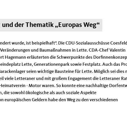
g und der Thematik „Europas Weg“
ndert wurde, ist beispielhaft“. Die CDU-Sozialausschüsse Coesfel
ven Veränderungen und Baumaßnahmen in Lette. CDA-Chef Valentin
rt Hagemann erläuterten die Schwerpunkte des Dorfinnenkonzep
eindeplatz Lette, Generationenpark sowie Festplatz. Auch das Pr
ackenlager seien wichtige Bausteine für Lette. Möglich sei dies 
il viele Letteraner und mit großem Engagement die Letteraner Ra
 Heimatverein - Motor waren. So konnte eine nachhaltige Dorfent
, die sowohl ökologische als auch soziale Aspekte
 von europäischen Geldern habe den Weg zu den verschiedenen