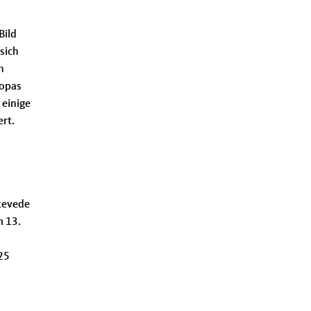
Bild
sich
h
ropas
 einige
rt.
Stevede
m 13.
125
.