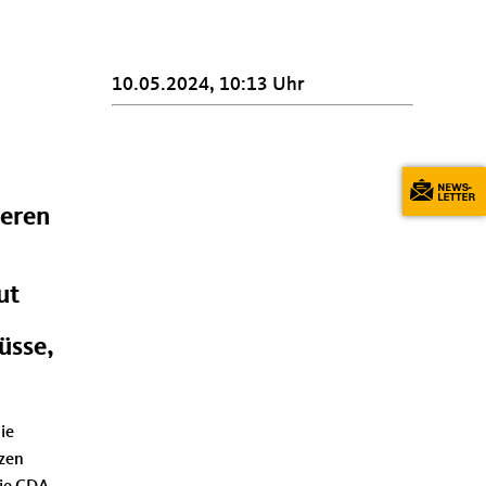
10.05.2024, 10:13 Uhr
seren
ut
üsse,
ie
nzen