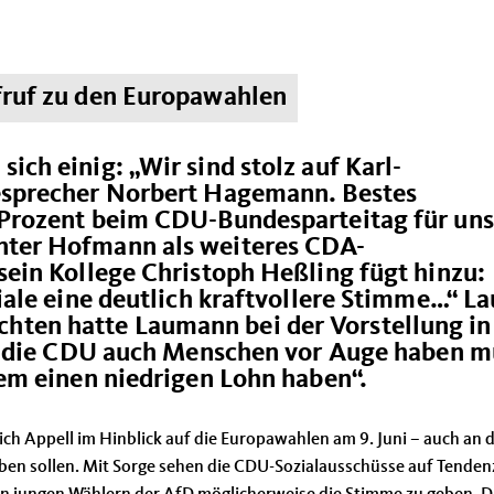
ufruf zu den Europawahlen
ich einig: „Wir sind stolz auf Karl-
sesprecher Norbert Hagemann. Bestes
2 Prozent beim CDU-Bundesparteitag für un
nter Hofmann als weiteres CDA-
sein Kollege Christoph Heßling fügt hinzu:
iale eine deutlich kraftvollere Stimme…“ La
ten hatte Laumann bei der Vorstellung in
ass die CDU auch Menschen vor Auge haben m
dem einen niedrigen Lohn haben“.
ch Appell im Hinblick auf die Europawahlen am 9. Juni – auch an d
eben sollen. Mit Sorge sehen die CDU-Sozialausschüsse auf Tende