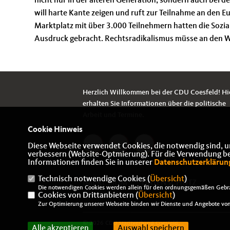
nicht nur in der älteren Generation, sondern auch bei
will harte Kante zeigen und ruft zur Teilnahme an den 
Marktplatz mit über 3.000 Teilnehmern hatten die Sozi
Ausdruck gebracht. Rechtsradikalismus müsse an den 
Herzlich Willkommen bei der CDU Coesfeld! Hi
erhalten Sie Informationen über die politische
Arbeit und Termine.
Cookie Hinweis
Diese Webseite verwendet Cookies, die notwendig sind, u
verbessern (Website-Optmierung). Für die Verwendung best
Informationen finden Sie in unserer
Datenschutzerklärun
Technisch notwendige Cookies (
Übersicht
)
IMPRESSUM
DATENSCHUTZ
Die notwendigen Cookies werden allein für den ordnungsgemäßen Gebra
Cookies von Drittanbietern (
KONTAKT
Übersicht
)
Zur Optimierung unserer Webseite binden wir Dienste und Angebote von 
© 2026 CDU Stadtverband Coesfeld,
Alle akzeptieren
Auswahl speichern