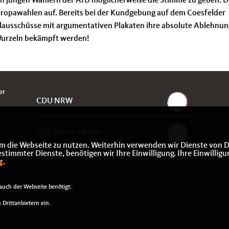
 den jungen Wählern der AfD möglicherweise die Stimme zu geben. 
Europawahlen auf. Bereits bei der Kundgebung auf dem Coesfelder
alausschüsse mit argumentativen Plakaten ihre absolute Ablehnu
Wurzeln bekämpft werden!
er
CDU NRW
CDU Deutschlands
m die Webseite zu nutzen. Weiterhin verwenden wir Dienste von D
immter Dienste, benötigen wir Ihre Einwilligung. Ihre Einwilligu
g
.
uch der Webseite benötigt.
Drittanbietern ein.