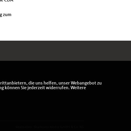
Die CDA
ng zum
rittanbietern, die uns helfen, unser Webangebot zu
ng können Sie jederzeit widerrufen. Weitere
Realisation: Sharkness Media GmbH & Co. KG