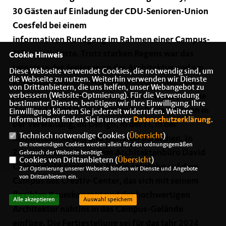
30 Gästen auf Einladung der CDU-Senioren-Union
Coesfeld bei einem
informativen Rundgang im Rahmen einer Campus-
Führung in Lette. Trotz starken Regens war das
Cookie Hinweis
Interesse der Senioren an der Architektur und am
Diese Webseite verwendet Cookies, die notwendig sind, um
die Webseite zu nutzen. Weiterhin verwenden wir Dienste
gesamten Firmengeschehen ungebrochen. „Das
von Drittanbietern, die uns helfen, unser Webangebot zu
verbessern (Website-Optmierung). Für die Verwendung
Arbeiten im Grünen“, so der Firmenslogan, mache
bestimmter Dienste, benötigen wir Ihre Einwilligung. Ihre
den rund 1.000 Beschäftigten Spaß. Sie arbeiten in
Einwilligung können Sie jederzeit widerrufen. Weitere
Informationen finden Sie in unserer
Datenschutzerklärung
.
der Verwaltung, im Design, in der IT, in der
Technisch notwendige Cookies (
Übersicht
)
Kommissionierung und weiteren Bereichen. In
Die notwendigen Cookies werden allein für den ordnungsgemäßen
Zusammenarbeit mit dem Architektenbüro David
Gebrauch der Webseite benötigt.
Cookies von Drittanbietern (
Übersicht
)
Chipperfield Architects Berlin entstehe auf dem
Zur Optimierung unserer Webseite binden wir Dienste und Angebote
von Drittanbietern ein.
Campus das Creativ-Center, das sich mit seinem
flexiblen Raumkonzept und der hochwertigen
Alle akzeptieren
Auswahl speichern
Architektur nahtlos in das Campus-Gelände
einfüge. Die Fertigstellung sei für das Jahr 2024